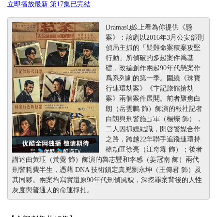
立即播放最新 第17集已完結
DramasQ線上看為你提供《懸
案》：該劇以2016年3月公安部刑
偵局主抓的「疑難命案積案攻堅
行動」所偵破的多起案件爲基
礎，改編創作兩起90年代懸案作
爲系列劇的第一季。圍繞《珠寶
行連環劫案》《卞記旅館搶劫
案》兩個案件展開。前者聚焦白
朗（岳雲鵬 飾）飾演的報社記者
白朗與刑警施占軍（楊爍 飾），
二人因抓嫖結識，開啓警媒合作
之路，跨越22年聯手追蹤連環持
槍劫匪徐亮（江奇霖 飾）；後者
講述由黃珏（黃覺 飾）飾演的魯志豐和李感（姜冠南 飾）兩代
刑警耗費半生，憑藉 DNA 技術鎖定真兇劉永坤（王傳君 飾）及
其同夥。兩案均寫實還原90年代刑偵風貌，深挖罪案背後的人性
灰度與普通人的命運掙扎。