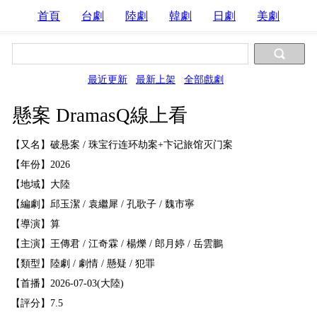
首頁
台劇
陸劇
韓劇
日劇
美劇
最近更新
最新上架
全部戲劇
懸案 DramasQ線上看
【又名】破悬案 / 珠宝行连环劫案+卞记旅馆灭门案
【年份】2026
【地域】大陸
【編劇】邱玉潔 / 袁繼犀 / 孔歌子 / 魏市寧
【導演】算
【主演】王傳君 / 江奇霖 / 楊爍 / 郎月婷 / 岳雲鵬
【類型】陸劇 / 劇情 / 懸疑 / 犯罪
【首播】2026-07-03(大陸)
【評分】7.5