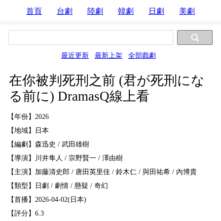
首頁
台劇
陸劇
韓劇
日劇
美劇
最近更新
最新上架
全部戲劇
在你被判死刑之前 (君が死刑にな
る前に) DramasQ線上看
【年份】2026
【地域】日本
【編劇】森迅史 / 武田雄樹
【導演】川井隼人 / 宗野賢一 / 澤由樹
【主演】加藤清史郎 / 唐田英里佳 / 鈴木仁 / 與田祐希 / 內博貴
【類型】日劇 / 劇情 / 懸疑 / 奇幻
【首播】2026-04-02(日本)
【評分】6.3