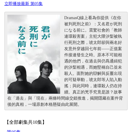
立即播放最新 第05集
DramasQ線上看為你提供《在你
被判死刑之前》：又名君が死刑
になる前に。震驚社會的「教師
連環殺害案」主犯大隈汐梨被執
行死刑之際，琥太郎卻與兩名好
友意外穿越回七年前——正值案
件接連發生之時。原本不可能相
遇的他們，在過去與仍爲通緝犯
的汐梨相遇，而她堅稱自己並未
殺人。面對她的辯解與反覆出現
的可疑舉動，琥太郎等人陷入動
搖；與此同時，連環殺人仍在持
續。真正的兇手究竟是誰？故事
在「過去」與「現在」兩條時間線交錯推進，揭開隱藏在案件背
後的真相，一場原創本格懸疑由此展開。
【全部劇集共10集】