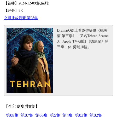
【首播】2024-12-09(以色列)
【評分】8.0
立即播放最新 第08集
DramasQ線上看為你提供《德黑
蘭 第三季》：又名Tehran Season
3。Apple TV+續訂《德黑蘭》第
三季，休·勞瑞加盟。
【全部劇集共8集】
第08集
第07集
第06集
第5集
第4集
第03集
第02集