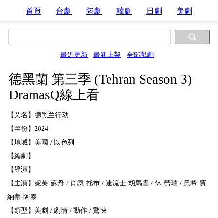
首頁
台劇
陸劇
韓劇
日劇
美劇
最近更新
最新上架
全部戲劇
德黑蘭 第三季 (Tehran Season 3)
DramasQ線上看
【又名】德黑兰行动
【年份】2024
【地域】美國 / 以色列
【編劇】
【導演】
【主演】妮芙·蘇丹 / 肖恩·托布 / 達流士·胡馬雲 / 休·勞瑞 / 貝希·賈
納蒂·阿泰
【類型】美劇 / 劇情 / 動作 / 驚悚