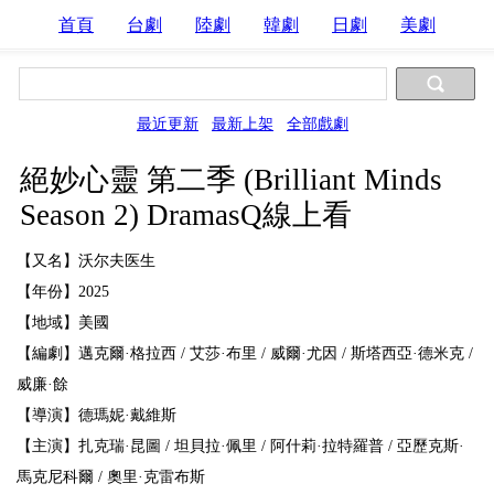
首頁
台劇
陸劇
韓劇
日劇
美劇
最近更新
最新上架
全部戲劇
絕妙心靈 第二季 (Brilliant Minds
Season 2) DramasQ線上看
【又名】沃尔夫医生
【年份】2025
【地域】美國
【編劇】邁克爾·格拉西 / 艾莎·布里 / 威爾·尤因 / 斯塔西亞·德米克 /
威廉·餘
【導演】德瑪妮·戴維斯
【主演】扎克瑞·昆圖 / 坦貝拉·佩里 / 阿什莉·拉特羅普 / 亞歷克斯·
馬克尼科爾 / 奧里·克雷布斯