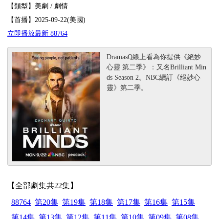
【類型】美劇 / 劇情
【首播】2025-09-22(美國)
立即播放最新 88764
DramasQ線上看為你提供《絕妙
心靈 第二季》：又名Brilliant Min
ds Season 2。NBC續訂《絕妙心
靈》第二季。
【全部劇集共22集】
88764
第20集
第19集
第18集
第17集
第16集
第15集
第14集
第13集
第12集
第11集
第10集
第09集
第08集