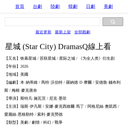
首頁
台劇
陸劇
韓劇
日劇
美劇
最近更新
最新上架
全部戲劇
星城 (Star City) DramasQ線上看
【又名】铁幕星城 / 苏联星城 / 星际之城 / 《为全人类》衍生剧
【年份】2026
【地域】美國
【編劇】本·納蒂維 / 馬特·沃伯特 / 羅納德·D·摩爾 / 安德魯·錢布利
斯 / 梅根·麥克唐奈
【導演】斯特凡·施瓦茨 / 尼克·墨菲
【主演】瑞斯·伊凡斯 / 安娜·麥克西維爾·馬丁 / 阿格尼絲·奧凱西 /
愛麗絲·恩格勒特 / 索利·麥克勞德
【類型】美劇 / 劇情 / 科幻 / 戰爭