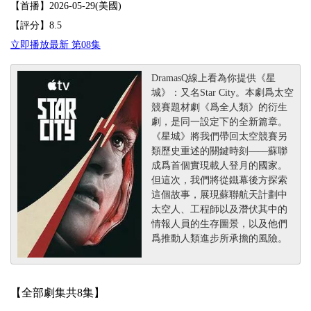
【首播】2026-05-29(美國)
【評分】8.5
立即播放最新 第08集
DramasQ線上看為你提供《星
城》：又名Star City。本劇爲太空
競賽題材劇《爲全人類》的衍生
劇，是同一設定下的全新篇章。
《星城》將我們帶回太空競賽另
類歷史重述的關鍵時刻——蘇聯
成爲首個實現載人登月的國家。
但這次，我們將從鐵幕後方探索
這個故事，展現蘇聯航天計劃中
太空人、工程師以及潛伏其中的
情報人員的生存圖景，以及他們
爲推動人類進步所承擔的風險。
【全部劇集共8集】