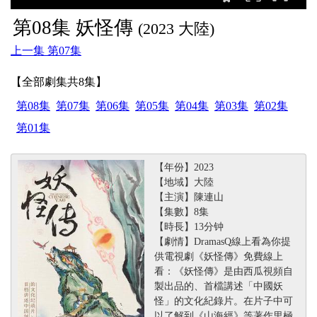
第08集 妖怪傳
(2023 大陸)
上一集 第07集
【全部劇集共8集】
第08集
第07集
第06集
第05集
第04集
第03集
第02集
第01集
【年份】2023
【地域】大陸
【主演】陳連山
【集數】8集
【時長】13分钟
【劇情】DramasQ線上看為你提
供電視劇《妖怪傳》免費線上
看：《妖怪傳》是由西瓜視頻自
製出品的、首檔講述「中國妖
怪」的文化紀錄片。在片子中可
以了解到《山海經》等著作里極