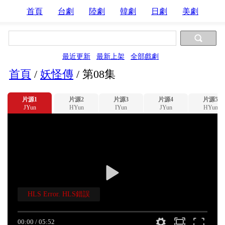
首頁
台劇
陸劇
韓劇
日劇
美劇
最近更新
最新上架
全部戲劇
首頁
/
妖怪傳
/
第08集
片源1
片源2
片源3
片源4
片源5
JYun
HYun
IYun
JYun
HYun
HLS Error. HLS錯誤
00:00
/
05:52