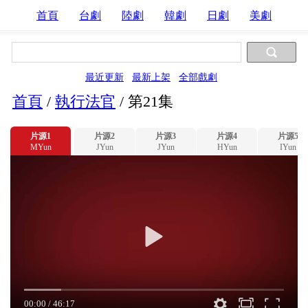
首頁
台劇
陸劇
韓劇
日劇
美劇
最近更新
最新上架
全部戲劇
首頁
/
執行法官
/
第21集
片源1
片源2
片源3
片源4
片源5
MYun
JYun
JYun
HYun
IYun
00:00
/
46:17