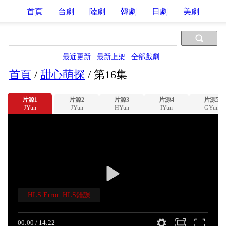
首頁
台劇
陸劇
韓劇
日劇
美劇
最近更新
最新上架
全部戲劇
首頁
/
甜心萌探
/
第16集
片源1
片源2
片源3
片源4
片源5
JYun
JYun
HYun
IYun
GYun
HLS Error. HLS錯誤
00:00
/
14:22