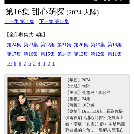
第16集 甜心萌探
(2024 大陸)
上一集 第15集
下一集 第17集
【全部劇集共24集】
第24集
第23集
第22集
第21集
第20集
第19集
第18集
第17集
第16集
第15集
第14集
第13集
第12集
第11集
10
9
8
7
6
5
4
3
2
1
【年份】2024
【地域】大陸
【主演】孔雪兒 / 李歌洋
【集數】24集
【時長】10分钟
【劇情】DramasQ線上看為你提
供電視劇《甜心萌探》免費線上
看：南虞（孔雪兒 飾）本是瑪麗
蘇遊戲的主角，一覺醒來發現自