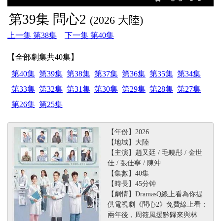
第39集 問心2
(2026 大陸)
上一集 第38集
下一集 第40集
【全部劇集共40集】
第40集
第39集
第38集
第37集
第36集
第35集
第34集
第33集
第32集
第31集
第30集
第29集
第28集
第27集
第26集
第25集
【年份】2026
【地域】大陸
【主演】趙又廷 / 毛曉彤 / 金世
佳 / 張佳寧 / 陳沖
【集數】40集
【時長】45分钟
【劇情】DramasQ線上看為你提
供電視劇《問心2》免費線上看：
兩年後，周筱風援黔歸來與林