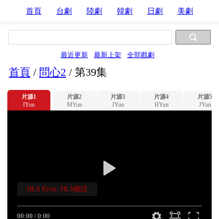
首頁
台劇
陸劇
韓劇
日劇
美劇
最近更新
最新上架
全部戲劇
首頁
/
問心2
/
第39集
片源1
片源2
片源3
片源4
片源5
IYun
MYun
JYun
HYun
JYun
HLS Error. HLS錯誤
00:00
/
0:00