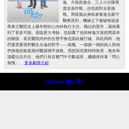
逸、方筱然會合，三人小分隊再
度並肩作戰，但也面對全新挑
戰。周筱風自身執著奮進且嚴守
醫療原則，機緣之下被破格提拔
爲東立醫院史上最年輕的心內科執行主任。職位的晉升，讓他看
到了更多可能、面臨更大考驗，也顛覆了他與林逸方筱然間原本
的關係，甚至醫院內外的生態平衡也因此被打破。與此同時，他
們還需要面對醫生永遠的對手——病魔。一個接一個的病人與他
們身後的家庭期待醫護聯手拯救。理想與現實時時衝突，無奈和
溫暖往往共生，他們只有在奮鬥中不斷成長，繼續保持著「問心
無愧」。
更多劇情介紹
[ DramasQ線上看 ]