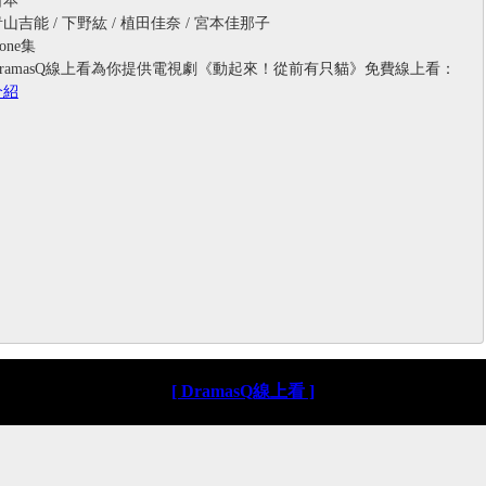
吉能 / 下野紘 / 植田佳奈 / 宮本佳那子
ne集
ramasQ線上看為你提供電視劇《動起來！從前有只貓》免費線上看：
介紹
[ DramasQ線上看 ]