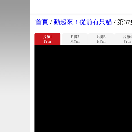
首頁
/
動起來！從前有只貓
/
第37
片源1
片源2
片源3
片源4
IYun
MYun
HYun
JYun