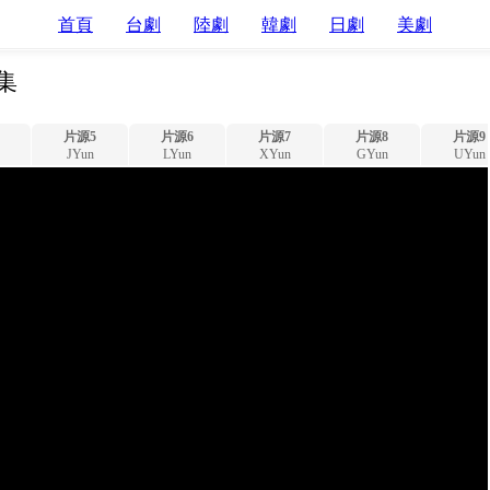
首頁
台劇
陸劇
韓劇
日劇
美劇
集
片源5
片源6
片源7
片源8
片源9
JYun
LYun
XYun
GYun
UYun