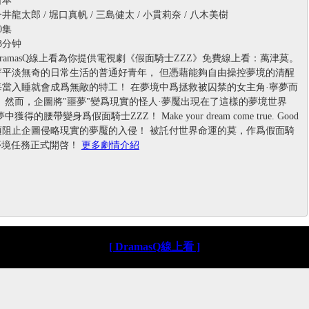
龍太郎 / 堀口真帆 / 三島健太 / 小貫莉奈 / 八木美樹
0集
3分钟
ramasQ線上看為你提供電視劇《假面騎士ZZZ》免費線上看：萬津莫。
著平淡無奇的日常生活的普通好青年， 但憑藉能夠自由操控夢境的清醒
每當入睡就會成爲無敵的特工！ 在夢境中爲拯救被囚禁的女主角·寧夢而
 然而，企圖將"噩夢"變爲現實的怪人·夢魘出現在了這樣的夢境世界
獲得的腰帶變身爲假面騎士ZZZ！ Make your dream come true. Good
 必須阻止企圖侵略現實的夢魘的入侵！ 被託付世界命運的莫，作爲假面騎
夢境任務正式開啓！
更多劇情介紹
[ DramasQ線上看 ]