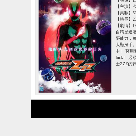
【主演】今井
【集數】5
【時長】2
【劇情】D
自稱是過
夢能力，
大顯身手。
中！ 莫用夢中
luck！
士ZZZ的