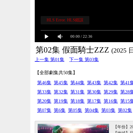
HLS Error. HLS錯誤
00:00
/
22:36
第02集 假面騎士ZZZ
(2025 
上一集 第01集
下一集 第03集
【全部劇集共50集】
第46集
第45集
第44集
第43集
第42集
第41
第33集
第32集
第31集
第30集
第29集
第28
第20集
第19集
第18集
第17集
第16集
第15
第07集
第6集
第05集
第04集
第03集
第02集
【年份】20
【地域】