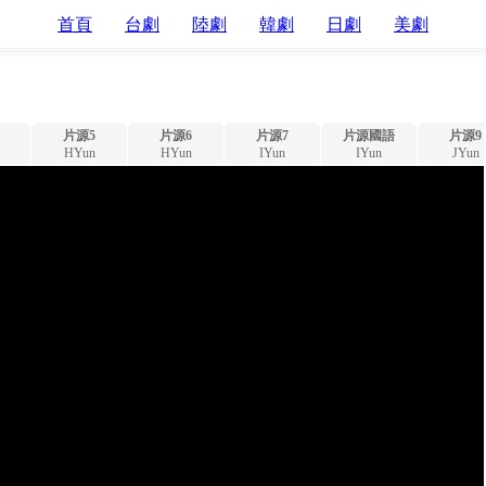
首頁
台劇
陸劇
韓劇
日劇
美劇
片源5
片源6
片源7
片源國語
片源9
HYun
HYun
IYun
IYun
JYun