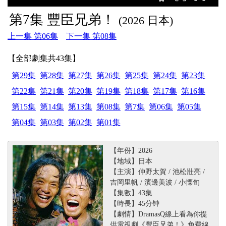
第7集 豐臣兄弟！
(2026 日本)
上一集 第06集
下一集 第08集
【全部劇集共43集】
第29集
第28集
第27集
第26集
第25集
第24集
第23集
第22集
第21集
第20集
第19集
第18集
第17集
第16集
第15集
第14集
第13集
第08集
第7集
第06集
第05集
第04集
第03集
第02集
第01集
【年份】2026
【地域】日本
【主演】仲野太賀 / 池松壯亮 /
吉岡里帆 / 濱邊美波 / 小慄旬
【集數】43集
【時長】45分钟
【劇情】DramasQ線上看為你提
供電視劇《豐臣兄弟！》免費線