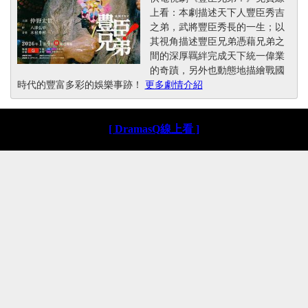
上看：本劇描述天下人豐臣秀吉
之弟，武將豐臣秀長的一生；以
其視角描述豐臣兄弟憑藉兄弟之
間的深厚羈絆完成天下統一偉業
的奇蹟，另外也動態地描繪戰國
時代的豐富多彩的娛樂事跡！
更多劇情介紹
[ DramasQ線上看 ]