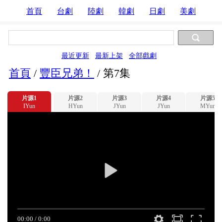
首頁
台劇
陸劇
韓劇
日劇
美劇
最近更新
最新上架
全部戲劇
首頁
/
豐臣兄弟！
/
第7集
片源1
片源2
片源3
片源4
片源5
IYun
HYun
JYun
JYun
MYun
00:00
/
0:00