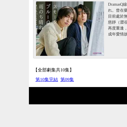
Drama
れ。曾在
目前處於
慈靜（澀
再度重逢
成年愛情
【全部劇集共10集】
第10集完結
第09集