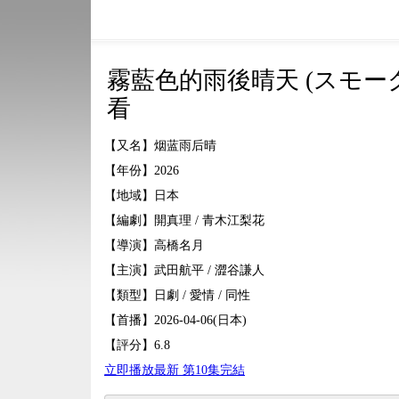
霧藍色的雨後晴天 (スモーク
看
【又名】烟蓝雨后晴
【年份】2026
【地域】日本
【編劇】開真理 / 青木江梨花
【導演】高橋名月
【主演】武田航平 / 澀谷謙人
【類型】日劇 / 愛情 / 同性
【首播】2026-04-06(日本)
【評分】6.8
立即播放最新 第10集完結