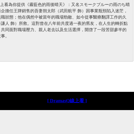
sQ線上看為你提供《霧藍色的雨後晴天》：又名スモークブルーの雨のち晴
藥企擔任王牌銷售的吾妻朔太郎（武田航平 飾）因事業瓶頸陷入迷茫，
無職狀態；他在偶然中被當年的職場勁敵、如今從事醫療翻譯工作的久
谷謙人 飾）所救。這對曾在八年前共度過一夜的舊友，在人生的轉折點
，共同面對職場壓力、親人老去以及生活選擇，開啓了一段苦甜參半的
故事。
[ DramasQ線上看 ]