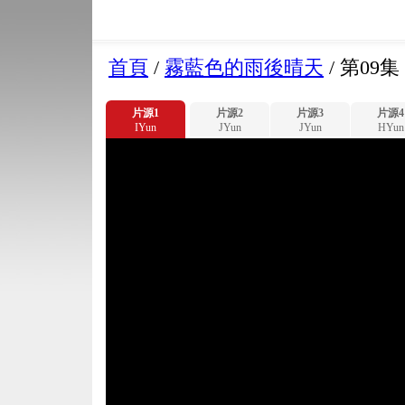
首頁
/
霧藍色的雨後晴天
/
第09集
片源1
片源2
片源3
片源4
IYun
JYun
JYun
HYun