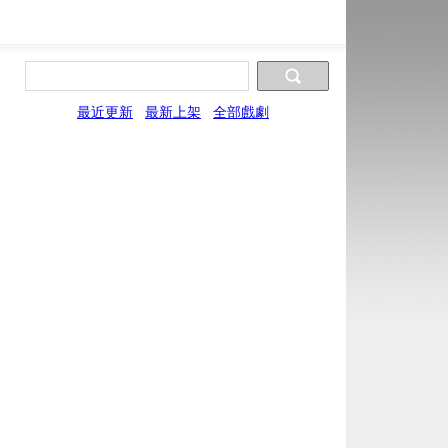
最近更新
最新上架
全部戲劇
片源10
片源11
片源12
UYun
WYun
SYun