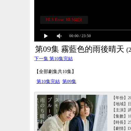
HLS Error. HLS錯誤
00:00
/
23:50
第09集 霧藍色的雨後晴天
(
下一集 第10集完結
【全部劇集共10集】
第10集完結
第09集
【年份】20
【地域】
【主演】武
【集數】1
【時長】2
【劇情】D