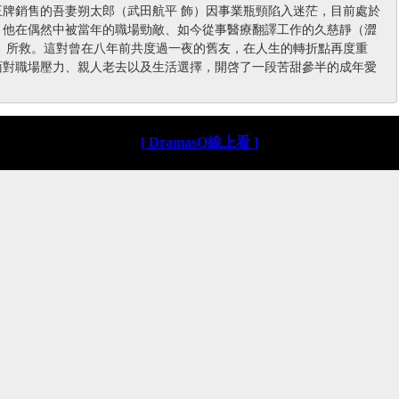
王牌銷售的吾妻朔太郎（武田航平 飾）因事業瓶頸陷入迷茫，目前處於
；他在偶然中被當年的職場勁敵、如今從事醫療翻譯工作的久慈靜（澀
飾）所救。這對曾在八年前共度過一夜的舊友，在人生的轉折點再度重
面對職場壓力、親人老去以及生活選擇，開啓了一段苦甜參半的成年愛
[ DramasQ線上看 ]