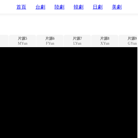
首頁
台劇
陸劇
韓劇
日劇
美劇
片源5
片源6
片源7
片源8
片源9
MYun
FYun
LYun
XYun
GYun