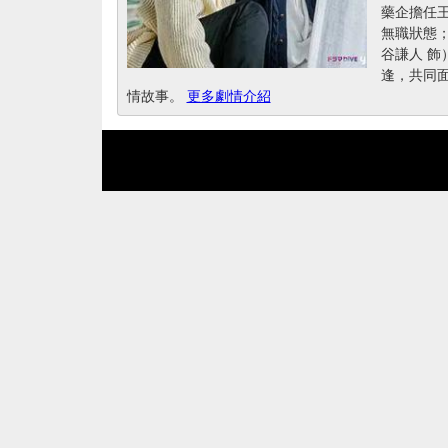
藥企擔任
無職狀態
谷謙人 
逢，共同
情故事。
更多劇情介紹