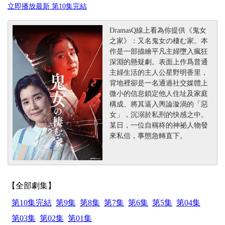
立即播放最新 第10集完結
DramasQ線上看為你提供《鬼女
之家》：又名鬼女の棲む家。本
作是一部描繪平凡主婦墮入瘋狂
深淵的懸疑劇。表面上作爲普通
主婦生活的主人公星野明香里，
背地裡卻是一名通過社交媒體上
微小的信息鎖定他人住址及家庭
構成、將其逼入輿論漩渦的「惡
女」，沉溺於私刑的快感之中。
某日，一位自稱柊的神祕人物發
來私信，事態急轉直下。
【全部劇集】
第10集完結
第9集
第8集
第7集
第6集
第5集
第04集
第03集
第02集
第01集