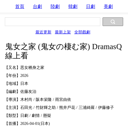
首頁
台劇
陸劇
韓劇
日劇
美劇
最近更新
最新上架
全部戲劇
鬼女之家 (鬼女の棲む家) DramasQ
線上看
【又名】恶女栖身之家
【年份】2026
【地域】日本
【編劇】佐藤友治
【導演】木村尚 / 阪本栄隆 / 雨宮由依
【主演】石田光 / 竹財輝之助 / 熊井戶花 / 三浦綺羅 / 伊藤修子
【類型】日劇 / 劇情 / 懸疑
【首播】2026-04-01(日本)