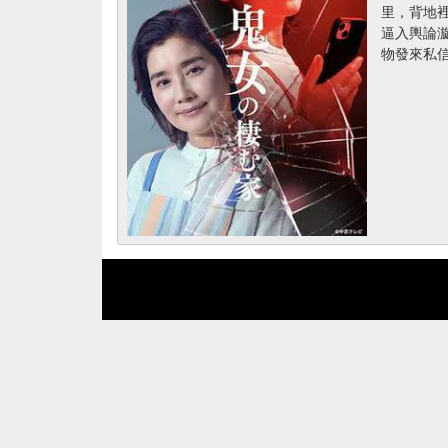
里，背地
逼入輿論
物發來私