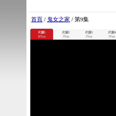
首頁
/
鬼女之家
/
第9集
片源1
片源2
片源3
片源4
HYun
JYun
JYun
IYun