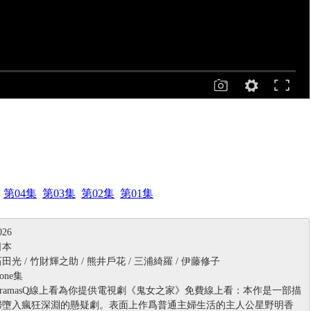
第04集
第03集
第02集
第01集
26
日本
光 / 竹財輝之助 / 熊井戶花 / 三浦綺羅 / 伊藤修子
ne集
ramasQ線上看為你提供電視劇《鬼女之家》免費線上看：本作是一部描
婦墮入瘋狂深淵的懸疑劇。表面上作爲普通主婦生活的主人公星野明香