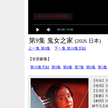
HLS Error. HLS錯誤
00:00
/
0:00
第9集 鬼女之家
(2026 日本)
上一集 第8集
下一集 第10集完結
【全部劇集】
第10集完結
第9集
第8集
第7集
第6集
第5集
【年份】20
【地域】
【主演】石田
【集數】No
【劇情】D
繪平凡主