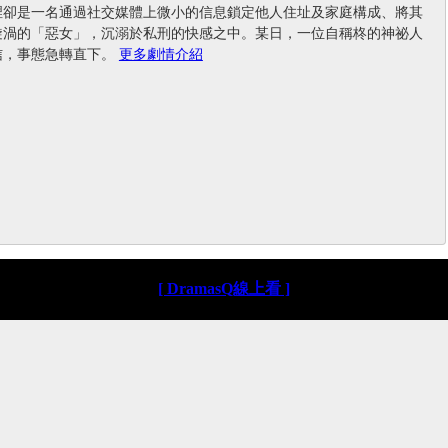
裡卻是一名通過社交媒體上微小的信息鎖定他人住址及家庭構成、將其
漩渦的「惡女」，沉溺於私刑的快感之中。某日，一位自稱柊的神祕人
信，事態急轉直下。
更多劇情介紹
[ DramasQ線上看 ]