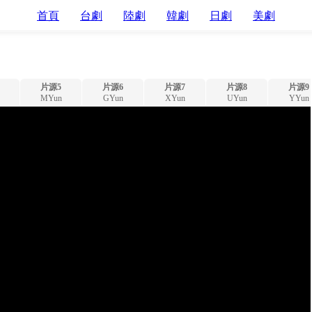
首頁
台劇
陸劇
韓劇
日劇
美劇
片源5
片源6
片源7
片源8
片源9
MYun
GYun
XYun
UYun
YYun