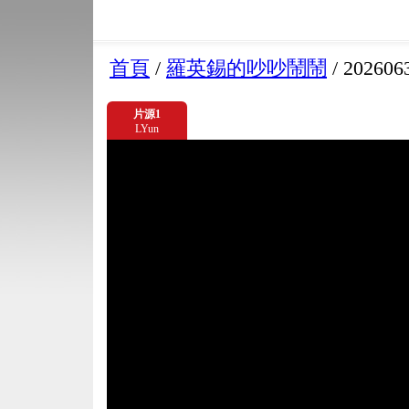
首頁
/
羅英錫的吵吵鬧鬧
/
202606
片源1
LYun