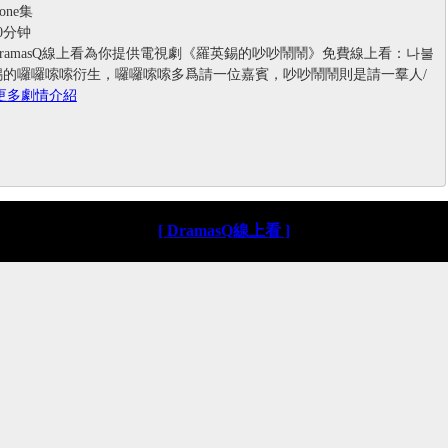
ne集
0分钟
ramasQ線上看為你提供電視劇《羅英錫的吵吵鬧鬧》免費線上看：나불
錫的囉囉嗦嗦衍生，囉囉嗦嗦多爲請一位嘉賓，吵吵鬧鬧則是請一羣人/
更多劇情介紹
[ DramasQ線上看 ]