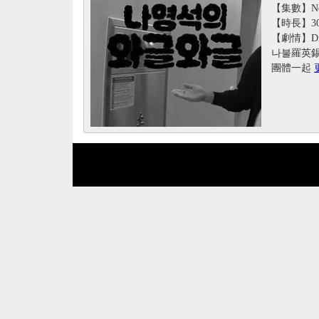
【集數】No
【時長】3
【劇情】D
나불羅英
團體一起