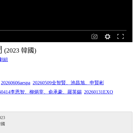
鬧
(2023 韓國)
E劇組
20260606aespa
20260509全智賢、池昌旭、申賢彬
260414李恩智、柳炳宰、俞承豪、羅英錫
20260131EXO
23
韓國