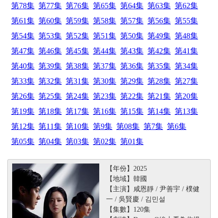
第78集
第77集
第76集
第65集
第64集
第63集
第62集
第61集
第60集
第59集
第58集
第57集
第56集
第55集
第54集
第53集
第52集
第51集
第50集
第49集
第48集
第47集
第46集
第45集
第44集
第43集
第42集
第41集
第40集
第39集
第38集
第37集
第36集
第35集
第34集
第33集
第32集
第31集
第30集
第29集
第28集
第27集
第26集
第25集
第24集
第23集
第22集
第21集
第20集
第19集
第18集
第17集
第16集
第15集
第14集
第13集
第12集
第11集
第10集
第9集
第08集
第7集
第6集
第05集
第04集
第03集
第02集
第01集
【年份】2025
【地域】韓國
【主演】咸恩靜 / 尹善宇 / 樸健
一 / 吳賢慶 / 김민설
【集數】120集