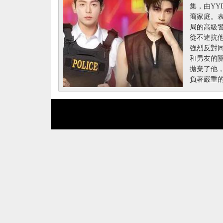
集，由YYD
裔家庭。
局的高級警
從不違抗
強烈反對
和男友的關
拋棄了他，
負著嚴重的