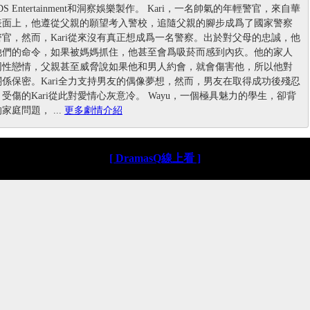
S Entertainment和洞察娛樂製作。 Kari，一名帥氣的年輕警官，來自華
表面上，他遵從父親的願望考入警校，追隨父親的腳步成爲了國家警察
官，然而，Kari從來沒有真正想成爲一名警察。出於對父母的忠誠，他
他們的命令，如果被媽媽抓住，他甚至會爲吸菸而感到內疚。他的家人
同性戀情，父親甚至威脅說如果他和男人約會，就會傷害他，所以他對
係保密。Kari全力支持男友的偶像夢想，然而，男友在取得成功後殘忍
受傷的Kari從此對愛情心灰意冷。 Wayu，一個極具魅力的學生，卻背
家庭問題， ...
更多劇情介紹
[ DramasQ線上看 ]