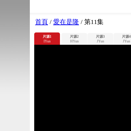
首頁
/
愛在是隆
/
第11集
片源1
片源2
片源3
片源4
IYun
HYun
JYun
JYun