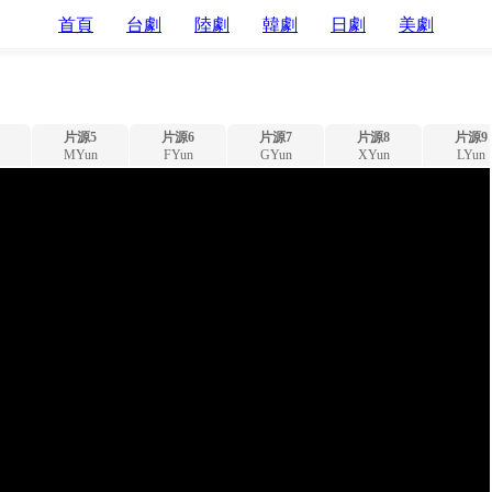
首頁
台劇
陸劇
韓劇
日劇
美劇
片源5
片源6
片源7
片源8
片源9
MYun
FYun
GYun
XYun
LYun