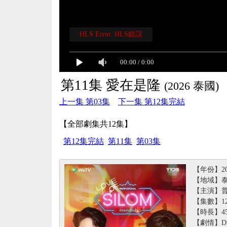
HLS Error. HLS錯誤
00:00
/
0:00
第11集 愛在是隆
(2026 泰國)
上一集 第03集
下一集 第12集完結
【全部劇集共12集】
第12集完結
第11集
第03集
【年份】20
【地域】
【主演】普
【集數】1
【時長】4
【劇情】D