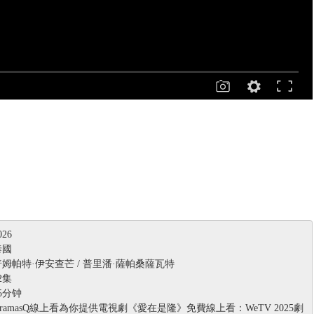
26
泰國
姆帕特·伊安查芒 / 普里潘·薩帕桑薩瓦特
2集
5分钟
ramasQ線上看為你提供電視劇《愛在是隆》免費線上看：WeTV 2025劇