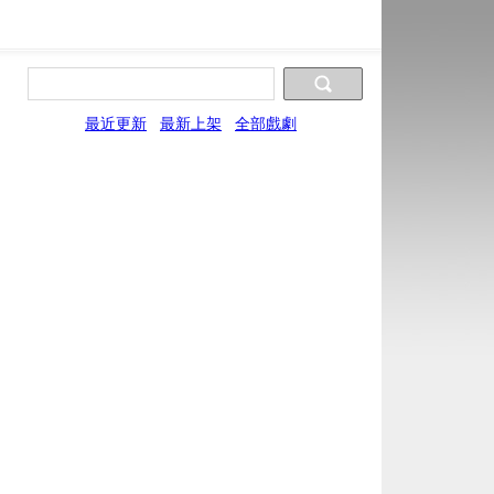
最近更新
最新上架
全部戲劇
片源10
片源11
片源12
片源13
UYun
SYun
WYun
YYun