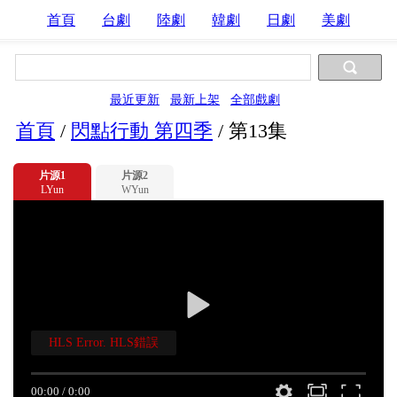
首頁
台劇
陸劇
韓劇
日劇
美劇
最近更新
最新上架
全部戲劇
首頁
/
閃點行動 第四季
/
第13集
片源1
片源2
LYun
WYun
HLS Error. HLS錯誤
00:00
/
0:00