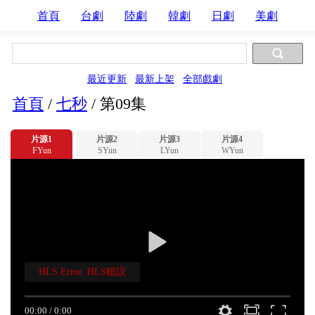
首頁
台劇
陸劇
韓劇
日劇
美劇
最近更新
最新上架
全部戲劇
首頁
/
七秒
/
第09集
片源1
片源2
片源3
片源4
FYun
SYun
LYun
WYun
HLS Error. HLS錯誤
00:00
/
0:00