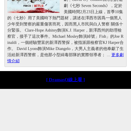
劇《七秒 Seven Seconds》，定於
美國時間2月23日上線，首季10集
的《七秒》用了美國時下熱門題材，講述在澤西市因爲一個黑人
少年受到警察的嚴重傷害而死，因而黑人市民與白人警察 關係十
分緊張。 Clare-Hope Ashitey飾演K.J. Harper，新澤西州的助理檢
察官，接手了這次事件。Michael Mosley飾演綽號」Fish」的Joe R
inaldi，一個經驗豐富的新澤西警探，被指派跟檢察官KJ Harper合
作。 David Lyons飾演Mike Diangelo，大男人主義者的他奉獻了生
活給新澤西警察，是他那小型緝毒部隊的實際領導者； ...
更多劇
情介紹
[ DramasQ線上看 ]