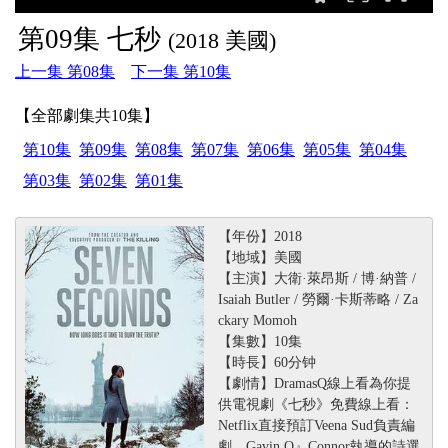
第09集 七秒
(2018 美國)
上一集 第08集
下一集 第10集
【全部劇集共10集】
第10集
第09集
第08集
第07集
第06集
第05集
第04集
第03集
第02集
第01集
【年份】2018
【地域】美國
【主演】大衛·萊昂斯 / 博·納普 /
Isaiah Butler / 勞爾·卡斯蒂略 / Za
ckary Momoh
【集數】10集
【時長】60分钟
【劇情】DramasQ線上看為你提
供電視劇《七秒》免費線上看：
Netflix直接預訂Veena Sud負責編
劇﹑Gavin O』Connor執導的詩選