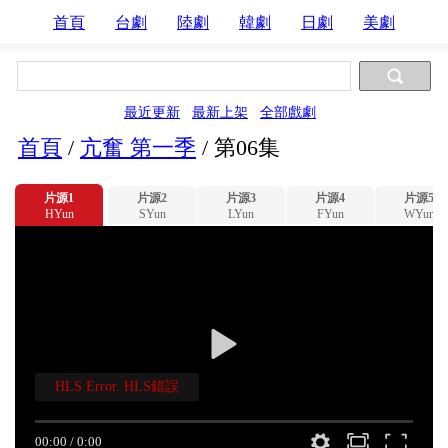
首頁
台劇
陸劇
韓劇
日劇
美劇
最近更新
最新上架
全部戲劇
首頁
/
亢奮 第一季
/
第06集
片源1
片源2
片源3
片源4
片源5
HYun
SYun
LYun
FYun
WYun
HLS Error. HLS錯誤
00:00
/
0:00