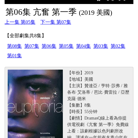
第06集 亢奮 第一季
(2019 美國)
上一集 第05集
下一集 第07集
【全部劇集共8集】
第08集
第07集
第06集
第05集
第04集
第03集
第02集
第01集
【年份】2019
【地域】美國
【主演】贊達亞 / 亨特·莎弗 / 雅
各布·艾洛蒂 / 芭比·費雷拉 / 亞歷
克薩·德米
【集數】8集
【時長】55分钟
【劇情】DramasQ線上看為你提
供電視劇《亢奮 第一季》免費線
上看：該劇根據以色列劇所改
編，講述在一年前有名青少年在