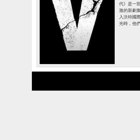
代》是一
激的新劇
入沃特國
光時，他