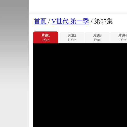
首頁
/
V世代 第一季
/
第05集
片源1
片源2
片源3
片源4
JYun
HYun
IYun
JYun