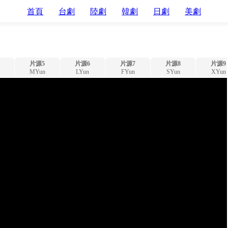
首頁
台劇
陸劇
韓劇
日劇
美劇
片源5
片源6
片源7
片源8
片源9
MYun
LYun
FYun
SYun
XYun