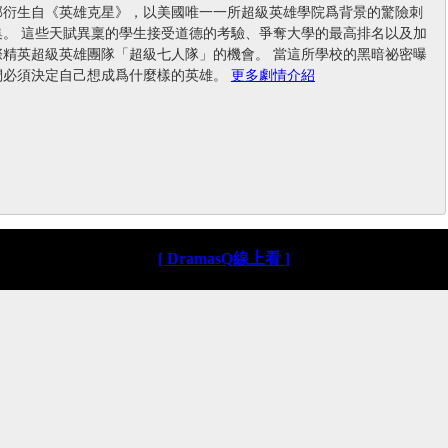
部衍生自《英雄克星》，以美國唯一一所超級英雄學院爲背景的驚險刺
集。 這些天賦異稟的學生接受道德的考驗、爭奪大學的最高排名以及加
際精英超級英雄團隊「超級七人隊」的機會。 當這所學校的黑暗祕密曝
們必須決定自己想成爲什麼樣的英雄。
更多劇情介紹
[ DramasQ線上看 ]