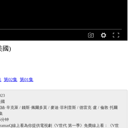
 美國)
集
第02集
第01集
23
美國
·辛克萊 / 錢斯·佩爾多莫 / 麥迪·菲利普斯 / 德雷克·盧 / 倫敦·托爾
集
5分钟
ramasQ線上看為你提供電視劇《V世代 第一季》免費線上看：《V世