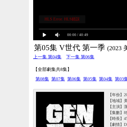
HLS Error. HLS錯誤
00:00
/
40:49
第05集 V世代 第一季
(2023
上一集 第04集
下一集 第06集
【全部劇集共8集】
第08集
第07集
第06集
第05集
第04集
第03
【年份】20
【地域】
【主演】潔絲
【集數】8
【時長】4
【劇情】D