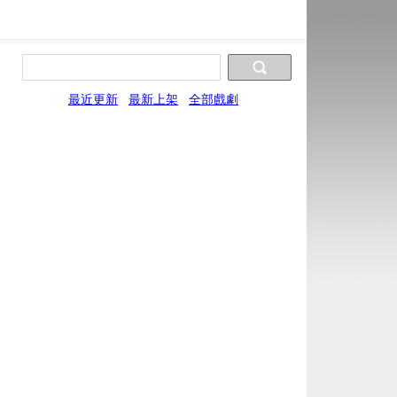
最近更新
最新上架
全部戲劇
片源10
片源11
片源12
片源13
片源14
GYun
WYun
YYun
SYun
ZYun