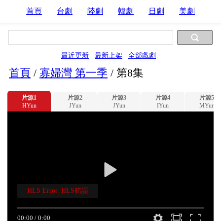
首頁
台劇
陸劇
韓劇
日劇
美劇
最近更新
最新上架
全部戲劇
首頁
/
寡婦灣 第一季
/
第8集
片源1
片源2
片源3
片源4
片源5
HYun
JYun
JYun
IYun
MYun
HLS Error. HLS錯誤
00:00
/
0:00