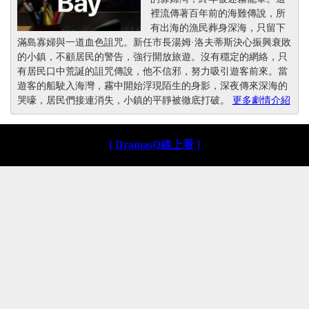
裡流傳著百年前的海難傳說，所
有出海的漁民葬身深海，只留下
滿島寡婦與一道血色詛咒。新任市長湯姆·洛夫蒂斯決心振興衰敗
的小鎮，不顧居民的警告，強行開放旅遊。沒有穩定的網絡，只
有居民口中荒誕的詛咒傳說，他不信邪，努力吸引遊客前來。當
遊客的船駛入海灣，霧中開始浮現陌生的身影，深夜傳來深海的
哭嚎，居民們接連消失，小鎮的平靜被徹底打破。
更多劇情介紹
[ DramasQ線上看 ]