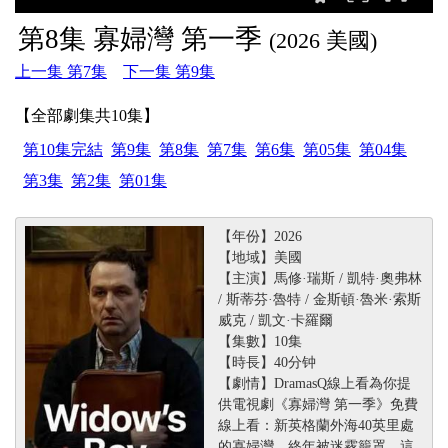
第8集 寡婦灣 第一季
(2026 美國)
上一集 第7集
下一集 第9集
【全部劇集共10集】
第10集完結
第9集
第8集
第7集
第6集
第05集
第04集
第3集
第2集
第01集
【年份】2026
【地域】美國
【主演】馬修·瑞斯 / 凱特·奧弗林
/ 斯蒂芬·魯特 / 金斯頓·魯米·索斯
威克 / 凱文·卡羅爾
【集數】10集
【時長】40分钟
【劇情】DramasQ線上看為你提
供電視劇《寡婦灣 第一季》免費
線上看：新英格蘭外海40英里處
的寡婦灣，終年被迷霧籠罩。這