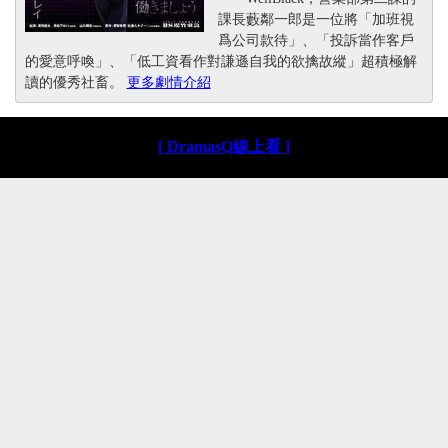
課長藪鄰一郎是一位將「加班視
爲公司款待」、「投訴當作客戶
的愛意呼喚」、「低工資看作對謙遜自我的欲擒故縱」超積極解
讀的優秀社畜。
更多劇情介紹
[ DramasQ線上看 ]