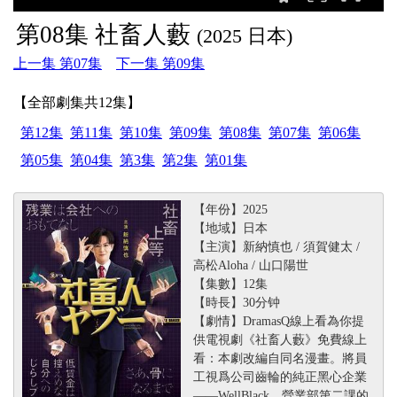
第08集 社畜人藪
(2025 日本)
上一集 第07集
下一集 第09集
【全部劇集共12集】
第12集
第11集
第10集
第09集
第08集
第07集
第06集
第05集
第04集
第3集
第2集
第01集
【年份】2025
【地域】日本
【主演】新納慎也 / 須賀健太 /
高松Aloha / 山口陽世
【集數】12集
【時長】30分钟
【劇情】DramasQ線上看為你提
供電視劇《社畜人藪》免費線上
看：本劇改編自同名漫畫。將員
工視爲公司齒輪的純正黑心企業
——WellBlack，營業部第二課的