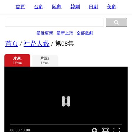
首頁
台劇
陸劇
韓劇
日劇
美劇
最近更新
最新上架
全部戲劇
首頁
/
社畜人藪
/
第08集
片源1
片源2
UYun
LYun
00:00
/
0:00