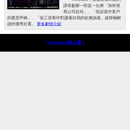
課長藪鄰一郎是一位將「加班視
爲公司款待」、「投訴當作客戶
的愛意呼喚」、「低工資看作對謙遜自我的欲擒故縱」超積極解
讀的優秀社畜。
更多劇情介紹
[ DramasQ線上看 ]