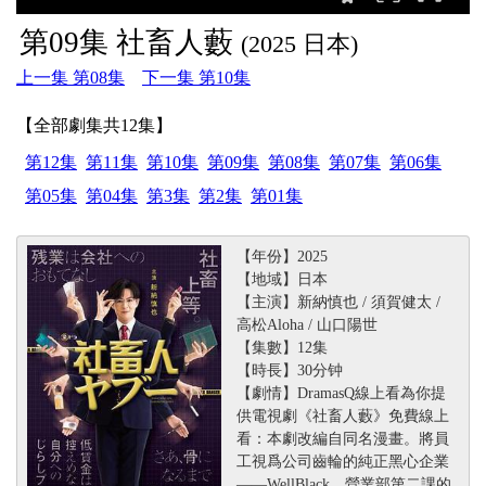
第09集 社畜人藪
(2025 日本)
上一集 第08集
下一集 第10集
【全部劇集共12集】
第12集
第11集
第10集
第09集
第08集
第07集
第06集
第05集
第04集
第3集
第2集
第01集
【年份】2025
【地域】日本
【主演】新納慎也 / 須賀健太 /
高松Aloha / 山口陽世
【集數】12集
【時長】30分钟
【劇情】DramasQ線上看為你提
供電視劇《社畜人藪》免費線上
看：本劇改編自同名漫畫。將員
工視爲公司齒輪的純正黑心企業
——WellBlack，營業部第二課的