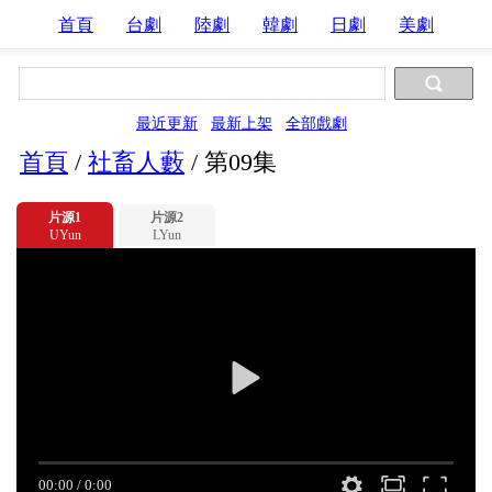
首頁
台劇
陸劇
韓劇
日劇
美劇
最近更新
最新上架
全部戲劇
首頁
/
社畜人藪
/
第09集
片源1
片源2
UYun
LYun
00:00
/
0:00