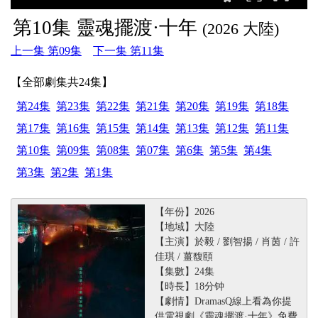
第10集 靈魂擺渡·十年
(2026 大陸)
上一集 第09集
下一集 第11集
【全部劇集共24集】
第24集
第23集
第22集
第21集
第20集
第19集
第18集
第17集
第16集
第15集
第14集
第13集
第12集
第11集
第10集
第09集
第08集
第07集
第6集
第5集
第4集
第3集
第2集
第1集
【年份】2026
【地域】大陸
【主演】於毅 / 劉智揚 / 肖茵 / 許
佳琪 / 薑馥頤
【集數】24集
【時長】18分钟
【劇情】DramasQ線上看為你提
供電視劇《靈魂擺渡·十年》免費