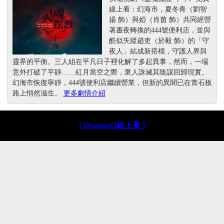
線上看：幻海市，夏冬青（劉智
揚 飾）與婭（肖茵 飾）共同經營
著晝夜轉換的444號便利店，並與
酷似失蹤趙吏（於毅 飾）的「守
夜人」結成新搭檔，守護人界與
靈界的平衡。三人組在平凡日子裡化解了多起異事，然而，一場
意外打破了平靜……紅月當空之際，衆人誅滅其陰謀回歸現實。
幻海市恢復寧靜，444號便利店繼續營業，但新的異聞已在青石板
路上悄然滋生。
更多劇情介紹
[ DramasQ線上看 ]