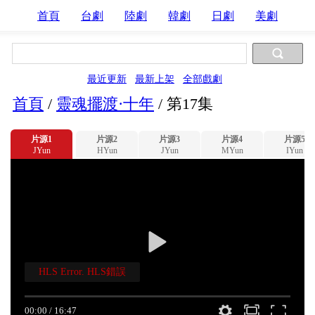
首頁
台劇
陸劇
韓劇
日劇
美劇
最近更新
最新上架
全部戲劇
首頁
/
靈魂擺渡·十年
/
第17集
片源1
片源2
片源3
片源4
片源5
JYun
HYun
JYun
MYun
IYun
HLS Error. HLS錯誤
00:00
/
16:47