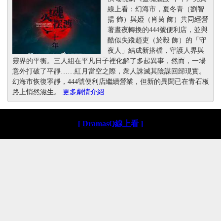
線上看：幻海市，夏冬青（劉智
揚 飾）與婭（肖茵 飾）共同經營
著晝夜轉換的444號便利店，並與
酷似失蹤趙吏（於毅 飾）的「守
夜人」結成新搭檔，守護人界與
靈界的平衡。三人組在平凡日子裡化解了多起異事，然而，一場
意外打破了平靜……紅月當空之際，衆人誅滅其陰謀回歸現實。
幻海市恢復寧靜，444號便利店繼續營業，但新的異聞已在青石板
路上悄然滋生。
更多劇情介紹
[ DramasQ線上看 ]