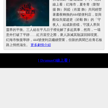
線上看：幻海市，夏冬青（劉智
揚 飾）與婭（肖茵 飾）共同經營
著晝夜轉換的444號便利店，並與
酷似失蹤趙吏（於毅 飾）的「守
夜人」結成新搭檔，守護人界與
靈界的平衡。三人組在平凡日子裡化解了多起異事，然而，一場
意外打破了平靜……紅月當空之際，衆人誅滅其陰謀回歸現實。
幻海市恢復寧靜，444號便利店繼續營業，但新的異聞已在青石板
路上悄然滋生。
更多劇情介紹
[ DramasQ線上看 ]