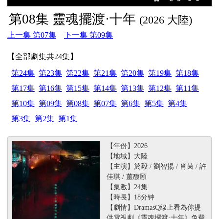
第08集 靈魂擺渡·十年
(2026 大陸)
上一集 第07集
下一集 第09集
【全部劇集共24集】
第24集
第23集
第22集
第21集
第20集
第19集
第18集
第17集
第16集
第15集
第14集
第13集
第12集
第11集
第10集
第09集
第08集
第07集
第6集
第5集
第4集
第3集
第2集
第1集
【年份】2026
【地域】大陸
【主演】於毅 / 劉智揚 / 肖茵 / 許
佳琪 / 薑馥頤
【集數】24集
【時長】18分钟
【劇情】DramasQ線上看為你提
供電視劇《靈魂擺渡·十年》免費