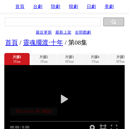
首頁
台劇
陸劇
韓劇
日劇
美劇
最近更新
最新上架
全部戲劇
首頁
/
靈魂擺渡·十年
/
第08集
片源1
片源2
片源3
片源4
片源5
IYun
JYun
HYun
JYun
MYun
HLS Error. HLS錯誤
00:00
/
0:00